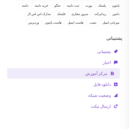
پایتون
پلسک
پورت
ثبت دامنه
جنگو
خرید دامنه
دامنه
دامین
ریدایرکت
سرور مجازی
فلسک
مدارک اس اس ال
میزبانی ایمیل
نصب
هاست ایمیل
هاست پایتون
وردپرس
پشتیبانی
پشتیبانی
اخبار
مرکز آموزش
دانلود فایل
وضعیت شبکه
ارسال تیکت