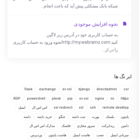
شبکه بانک مشکلی پیش آید که باعث انجام...
نحوه افزایش موجودی
به حساب کاربری خود در آدرس زیر لاگین
کنید:http://my.webramz.comنحوه ورود به حساب کاربری
را در از...
ابر تگ ها
flask
exchange
ev ssl
django
directadmin
csr
RDP
powershell
plesk
pip
ov ssl
nginx
iis
https
remote desktop
ssh
ssl
ssl redirect
اس اس ال
ایمیل
پایتون
پلسک
پورت
ثبت دامنه
جنگو
خرید دامنه
دامنه
دامین
ریدایرکت
سرور مجازی
فلسک
مدارک اس اس ال
میزبانی ایمیل
نصب
هاست ایمیل
هاست پایتون
وردپرس