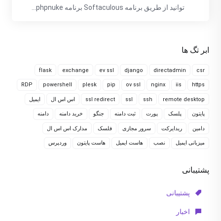
توانید از طریق برنامه Softaculous برنامه phpnuke...
ابر تگ ها
flask
exchange
ev ssl
django
directadmin
csr
RDP
powershell
plesk
pip
ov ssl
nginx
iis
https
remote desktop
ssh
ssl
ssl redirect
اس اس ال
ایمیل
پایتون
پلسک
پورت
ثبت دامنه
جنگو
خرید دامنه
دامنه
دامین
ریدایرکت
سرور مجازی
فلسک
مدارک اس اس ال
میزبانی ایمیل
نصب
هاست ایمیل
هاست پایتون
وردپرس
پشتیبانی
پشتیبانی
اخبار