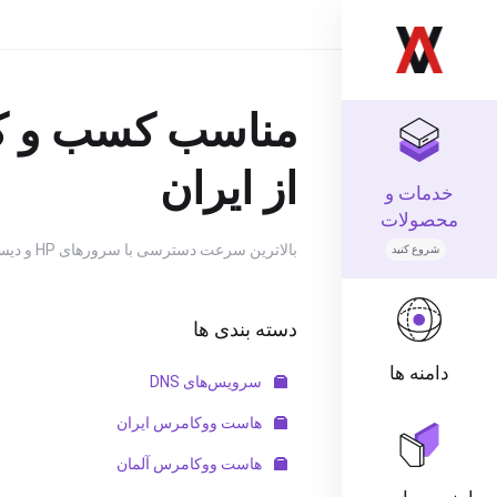
مناسب کسب و کار
از ایران
خدمات و
محصولات
بالاترین سرعت دسترسی با سرورهای HP و دیسک RAID10 بر روی شبکه فیبر نوری دیتاسنتر در ایران
شروع کنید
دسته بندی ها
دامنه ها
سرویس‌های DNS
هاست ووکامرس ایران
هاست ووکامرس آلمان