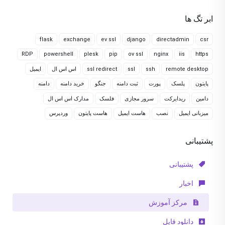
ابر تگ ها
flask
exchange
ev ssl
django
directadmin
csr
RDP
powershell
plesk
pip
ov ssl
nginx
iis
https
remote desktop
ssh
ssl
ssl redirect
اس اس ال
ایمیل
پایتون
پلسک
پورت
ثبت دامنه
جنگو
خرید دامنه
دامنه
دامین
ریدایرکت
سرور مجازی
فلسک
مدارک اس اس ال
میزبانی ایمیل
نصب
هاست ایمیل
هاست پایتون
وردپرس
پشتیبانی
پشتیبانی
اخبار
مرکز آموزش
دانلود فایل