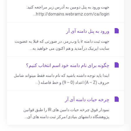
جهت ورود به پنل دومین به آدرس زیر مراجعه کنید:
http://domains.webramz.com/ca/login...
ورود به پنل دامنه آی آر
جهت ثبت دامنه ir با وب‌رمز، در صورتی که قبلا به عضویت
سایت ایرنیک درآمدید و هم اکنون می خواهید به...
چگونه برای نام دامنه خود اسم انتخاب کنیم؟
ابتدا بايد توجه داشته باشيد كه نام دامنه فقط ميتواند شامل
حروف (A – Z) اعداد (0 – 9) و خط فاصله (...
چرخه حیات دامنه آی آر
نمودار فوق چرخه حیات دامین های IR را طبق قوانین
پژوهشگاه دانشهای بنیادی/مرکز ثبت دامنه های آی...