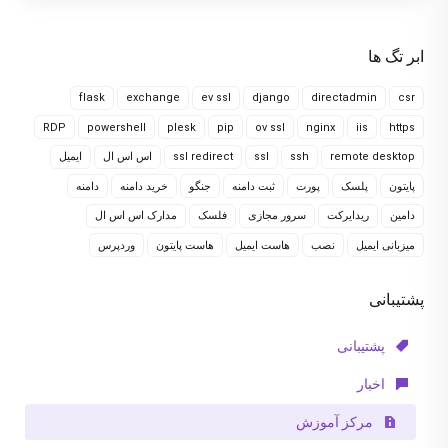
ابر تگ ها
flask
exchange
ev ssl
django
directadmin
csr
RDP
powershell
plesk
pip
ov ssl
nginx
iis
https
remote desktop
ssh
ssl
ssl redirect
اس اس ال
ایمیل
پایتون
پلسک
پورت
ثبت دامنه
جنگو
خرید دامنه
دامنه
دامین
ریدایرکت
سرور مجازی
فلسک
مدارک اس اس ال
میزبانی ایمیل
نصب
هاست ایمیل
هاست پایتون
وردپرس
پشتیبانی
پشتیبانی
اخبار
مرکز آموزش