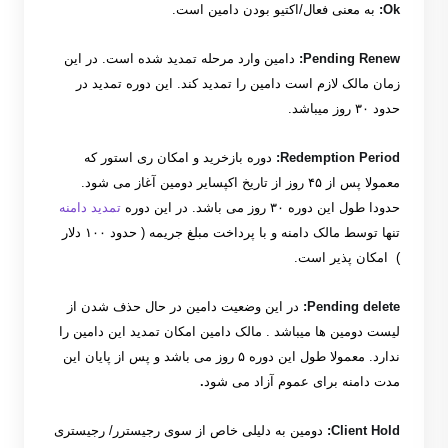
Ok:
به معنی فعال
/
اکتیو بودن دامین است
.
Pending Renew
:
دامین وارد مرحله تمدید شده است
.
در این
زمان مالک لازم است دامین را تمدید کند
.
این دوره تمدید در
حدود ۳۰ روز میباشد
.
Redemption Period
:
دوره بازخرید و امکان ری استور ‎
که
معمولا پس از ۴۵ روز از تاریخ اکپسایر دومین آغاز می شود‎.
حدودا طول این دوره ۳۰ روز می باشد
.
در این دوره
تمدید دامنه
تنها توسط مالک دامنه و با پرداخت مبلغ جریمه
(
حدود ۱۰۰ دلار
)
امکان پذیر است
.
Pending delete‎
:
در این وضعیت دامین در حال حذف شدن از
لیست دومین ها میباشد‎
.
مالک دامین امکان تمدید این دامین را
ندارد
.‎
معمولا طول این دوره ۵ روز می باشد و پس از پایان این
مدت دامنه برای عموم آزاد می شود
.
Client Hold
:
دومین به دلیلی خاص از سوی رجیسترر/ رجیستری