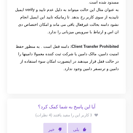
مسدود شده است
.
به عنوان مثال
این حالت میتواند به دلیل عدم تایید و
verify
ایمیل
تاییدیه از سوی کاربر رخ بدهد
.‎
تا زمانیکه تایید این ایمیل انجام
نشود دامنه بحالت غیرفعال باقی می ماند و امکان اختصاص دی
ان اس و ارتباط با سرویس میزبانی را ندارد
.
Client Transfer Prohibited
:
دامنه قفل است‎
.
به منظور حفظ
امنیت دامین، مالک دامین یا شرکت ثبت کننده معمولا دامینها را
در حالت قفل قرار میدهند در اینصورت امکان سوء استفاده از
دامین و ترنسفر دامین وجود ندارد
.
آیا این پاسخ به شما کمک کرد؟
3 کاربر این را مفید یافتند (4 نظرات)
بلی
خیر